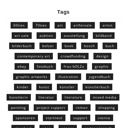
Tags
60ties
70ties
art
artforsale
artist
art sale
auktion
ausstellung
bildband
bilderbuch
bolzer
book
bosch
buch
contemporary art
crowdfunding
design
ebay
fotobuch
frau bOLZa
graphic
graphic artworks
illustration
jugendbuch
kinder
kunst
künstler
künstlerbuch
künstlerin
literatur
literature
mixed media
painting
project support
roman
shopping
sponsoren
startnext
support
vienna