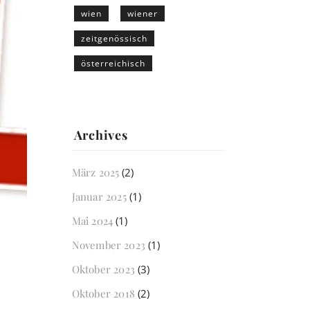
wien
wiener
zeitgenössisch
österreichisch
Archives
März 2025
(2)
Januar 2025
(1)
Mai 2024
(1)
November 2023
(1)
Oktober 2023
(3)
Oktober 2018
(2)