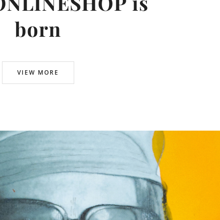
ONLINESHOP is
born
VIEW MORE