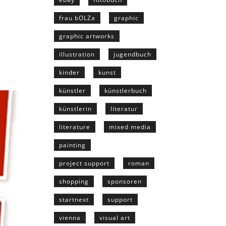
frau bOLZa
graphic
graphic artworks
illustration
jugendbuch
kinder
kunst
künstler
künstlerbuch
künstlerin
literatur
literature
mixed media
painting
project support
roman
shopping
sponsoren
startnext
support
vienna
visual art