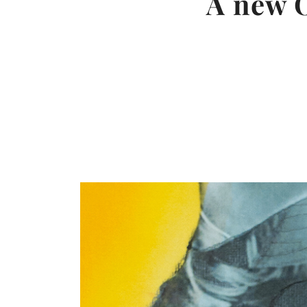
A new 