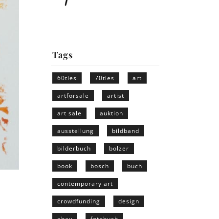
Tags
60ties
70ties
art
artforsale
artist
art sale
auktion
ausstellung
bildband
bilderbuch
bolzer
book
bosch
buch
contemporary art
crowdfunding
design
ebay
fotobuch