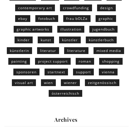
contemporary art
crowdfunding
design
ebay
fotobuch
frau bOLZa
graphic
graphic artworks
illustration
jugendbuch
kinder
kunst
künstler
künstlerbuch
künstlerin
literatur
literature
mixed media
painting
project support
roman
shopping
sponsoren
startnext
support
vienna
visual art
wien
wiener
zeitgenössisch
österreichisch
Archives