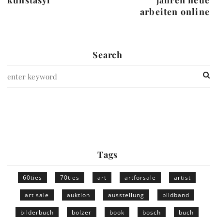
kunstasyl
jahren neue
arbeiten online
Search
Tags
60ties
70ties
art
artforsale
artist
art sale
auktion
ausstellung
bildband
bilderbuch
bolzer
book
bosch
buch