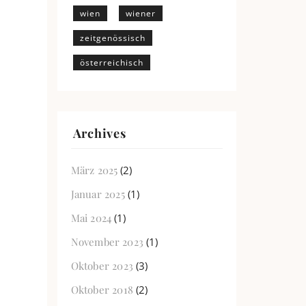
wien
wiener
zeitgenössisch
österreichisch
Archives
März 2025
(2)
Januar 2025
(1)
Mai 2024
(1)
November 2023
(1)
Oktober 2023
(3)
Oktober 2018
(2)