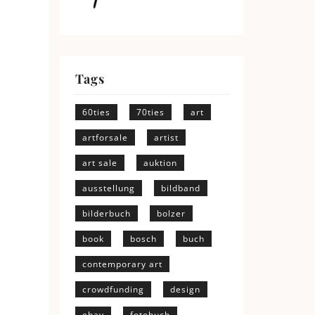
Tags
60ties
70ties
art
artforsale
artist
art sale
auktion
ausstellung
bildband
bilderbuch
bolzer
book
bosch
buch
contemporary art
crowdfunding
design
ebay
fotobuch