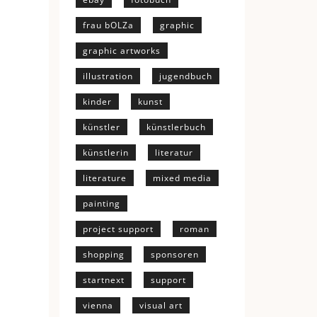
frau bOLZa
graphic
graphic artworks
illustration
jugendbuch
kinder
kunst
künstler
künstlerbuch
künstlerin
literatur
literature
mixed media
painting
project support
roman
shopping
sponsoren
startnext
support
vienna
visual art