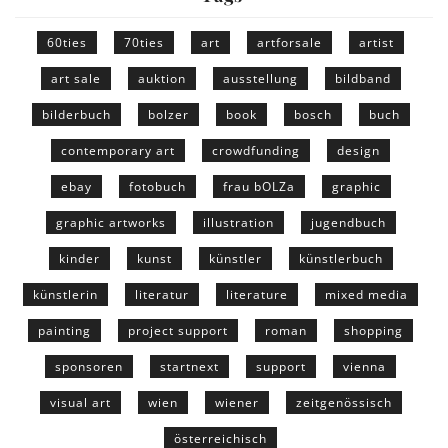
60ties
70ties
art
artforsale
artist
art sale
auktion
ausstellung
bildband
bilderbuch
bolzer
book
bosch
buch
contemporary art
crowdfunding
design
ebay
fotobuch
frau bOLZa
graphic
graphic artworks
illustration
jugendbuch
kinder
kunst
künstler
künstlerbuch
künstlerin
literatur
literature
mixed media
painting
project support
roman
shopping
sponsoren
startnext
support
vienna
visual art
wien
wiener
zeitgenössisch
österreichisch