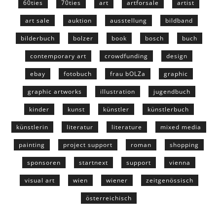
60ties
70ties
art
artforsale
artist
art sale
auktion
ausstellung
bildband
bilderbuch
bolzer
book
bosch
buch
contemporary art
crowdfunding
design
ebay
fotobuch
frau bOLZa
graphic
graphic artworks
illustration
jugendbuch
kinder
kunst
künstler
künstlerbuch
künstlerin
literatur
literature
mixed media
painting
project support
roman
shopping
sponsoren
startnext
support
vienna
visual art
wien
wiener
zeitgenössisch
österreichisch