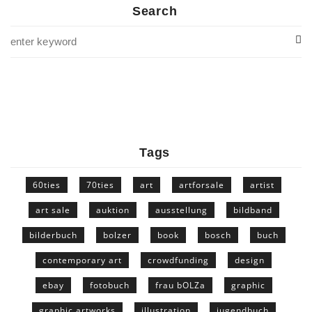
Search
Tags
60ties
70ties
art
artforsale
artist
art sale
auktion
ausstellung
bildband
bilderbuch
bolzer
book
bosch
buch
contemporary art
crowdfunding
design
ebay
fotobuch
frau bOLZa
graphic
graphic artworks
illustration
jugendbuch