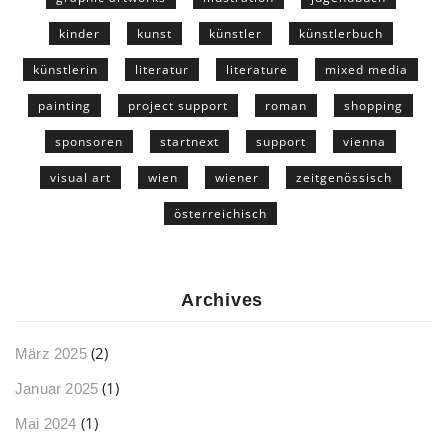
kinder
kunst
künstler
künstlerbuch
künstlerin
literatur
literature
mixed media
painting
project support
roman
shopping
sponsoren
startnext
support
vienna
visual art
wien
wiener
zeitgenössisch
österreichisch
Archives
(2)
März 2025
(1)
Januar 2025
(1)
Mai 2024