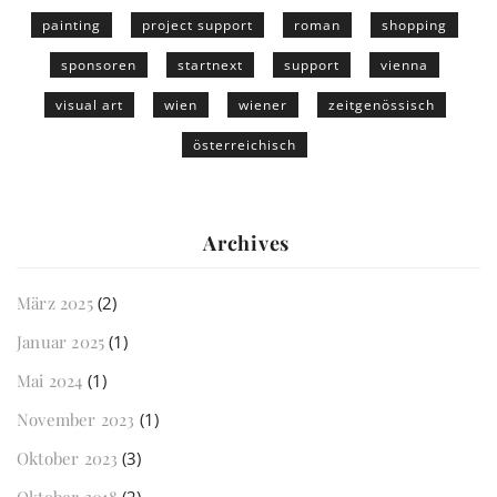
painting
project support
roman
shopping
sponsoren
startnext
support
vienna
visual art
wien
wiener
zeitgenössisch
österreichisch
Archives
März 2025
(2)
Januar 2025
(1)
Mai 2024
(1)
November 2023
(1)
Oktober 2023
(3)