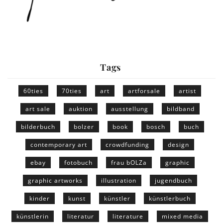
Tags
60ties
70ties
art
artforsale
artist
art sale
auktion
ausstellung
bildband
bilderbuch
bolzer
book
bosch
buch
contemporary art
crowdfunding
design
ebay
fotobuch
frau bOLZa
graphic
graphic artworks
illustration
jugendbuch
kinder
kunst
künstler
künstlerbuch
künstlerin
literatur
literature
mixed media