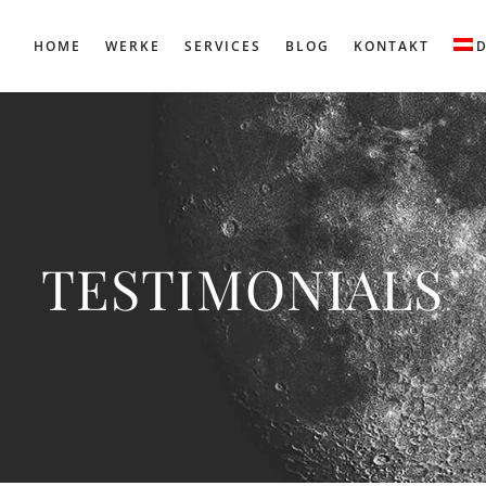
HOME
WERKE
SERVICES
BLOG
KONTAKT
TESTIMONIALS
hendrerit tellus nec diam pretium, vel d
o sagittis. Aenean ultricies posuere augue
tempus sapien lobortis vel diam pretium