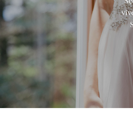
“ Se
viv