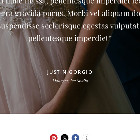
d nunc massa, pellentesque imperdiet le
erra gravida purus. Morbi vel aliquam do
Suspendisse scelerisque egestas vulputat
pellentesque imperdiet“
JUSTIN GORGIO
Manager, Iva Studio