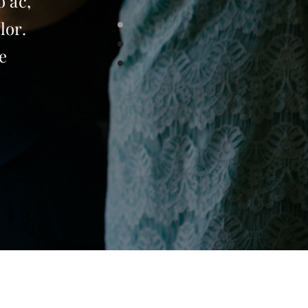
o ac,
lor.
e