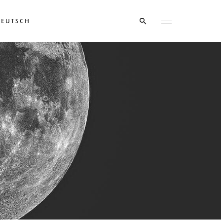
DEUTSCH
apibus
, a
“