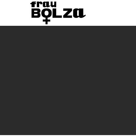
“ Ut 
le